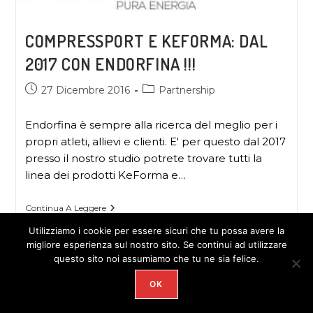
COMPRESSPORT E KEFORMA: DAL
2017 CON ENDORFINA !!!
27 Dicembre 2016
Partnership
Endorfina è sempre alla ricerca del meglio per i
propri atleti, allievi e clienti. E' per questo dal 2017
presso il nostro studio potrete trovare tutti la
linea dei prodotti KeForma e…
Continua A Leggere
Utilizziamo i cookie per essere sicuri che tu possa avere la
migliore esperienza sul nostro sito. Se continui ad utilizzare
questo sito noi assumiamo che tu ne sia felice.
OK
COPYRIGHT 2026 - ENDORFINA