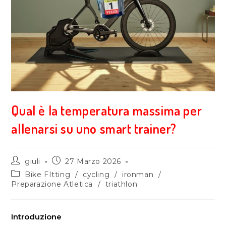
Qual è la temperatura massima per
allenarsi su uno smart trainer?
giuli
27 Marzo 2026
Bike FItting
/
cycling
/
ironman
/
Preparazione Atletica
/
triathlon
Introduzione