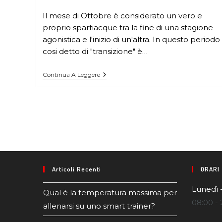
Il mese di Ottobre è considerato un vero e
proprio spartiacque tra la fine di una stagione
agonistica e l'inizio di un'altra. In questo periodo
cosi detto di "transizione" è…
Continua A Leggere
Articoli Recenti
ORARI
Lunedì 
Qual è la temperatura massima per
08:00 - 
allenarsi su uno smart trainer?