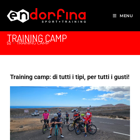
MENU
TRAINING CAMP
>
TRAINING CAMP
Training camp: di tutti i tipi, per tutti i gusti!