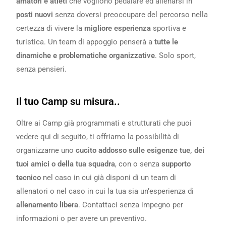
amatori e atleti
che vogliono pedalare ed allenarsi in
posti nuovi
senza doversi preoccupare del percorso nella
certezza di vivere la
migliore esperienza
sportiva e
turistica. Un team di appoggio penserà a
tutte le
dinamiche e problematiche organizzative
. Solo sport,
senza pensieri.
Il tuo Camp su misura..
Oltre ai Camp già programmati e strutturati che puoi
vedere qui di seguito, ti offriamo la possibilità di
organizzarne uno
cucito addosso sulle esigenze tue, dei
tuoi amici o della tua squadra
, con o senza
supporto
tecnico
nel caso in cui già disponi di un team di
allenatori o nel caso in cui la tua sia un’esperienza di
allenamento libera
. Contattaci senza impegno per
informazioni o per avere un preventivo.