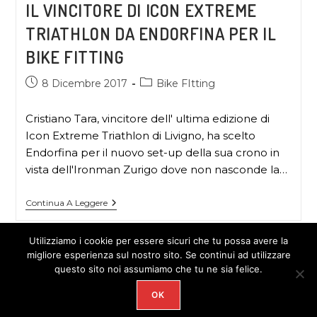
IL VINCITORE DI ICON EXTREME
TRIATHLON DA ENDORFINA PER IL
BIKE FITTING
8 Dicembre 2017
Bike FItting
Cristiano Tara, vincitore dell' ultima edizione di
Icon Extreme Triathlon di Livigno, ha scelto
Endorfina per il nuovo set-up della sua crono in
vista dell'Ironman Zurigo dove non nasconde la…
Continua A Leggere
Utilizziamo i cookie per essere sicuri che tu possa avere la
migliore esperienza sul nostro sito. Se continui ad utilizzare
questo sito noi assumiamo che tu ne sia felice.
OK
COPYRIGHT 2026 - ENDORFINA