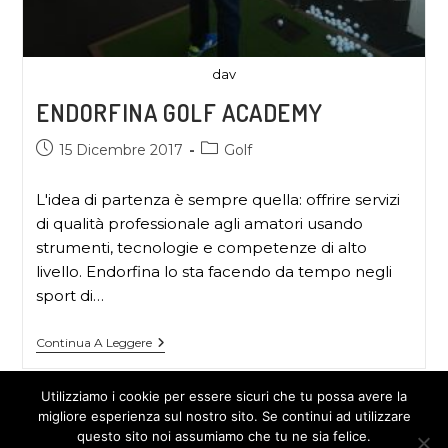
dav
ENDORFINA GOLF ACADEMY
15 Dicembre 2017
Golf
L'idea di partenza è sempre quella: offrire servizi
di qualità professionale agli amatori usando
strumenti, tecnologie e competenze di alto
livello. Endorfina lo sta facendo da tempo negli
sport di…
Continua A Leggere
Utilizziamo i cookie per essere sicuri che tu possa avere la
migliore esperienza sul nostro sito. Se continui ad utilizzare
questo sito noi assumiamo che tu ne sia felice.