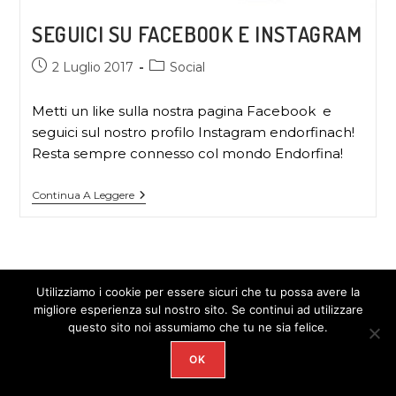
SEGUICI SU FACEBOOK E INSTAGRAM
2 Luglio 2017
Social
Metti un like sulla nostra pagina Facebook e
seguici sul nostro profilo Instagram endorfinach!
Resta sempre connesso col mondo Endorfina!
Continua A Leggere
Utilizziamo i cookie per essere sicuri che tu possa avere la
migliore esperienza sul nostro sito. Se continui ad utilizzare
questo sito noi assumiamo che tu ne sia felice.
COPYRIGHT 2026 - ENDORFINA
OK