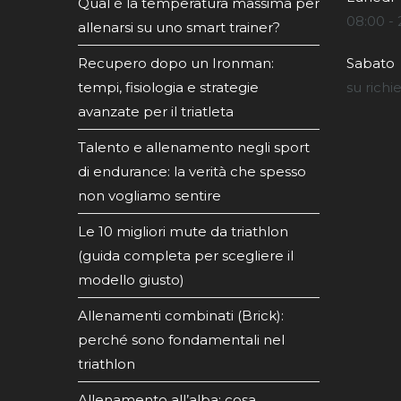
Qual è la temperatura massima per
08:00 - 
allenarsi su uno smart trainer?
Recupero dopo un Ironman:
Sabato
tempi, fisiologia e strategie
su richi
avanzate per il triatleta
Talento e allenamento negli sport
di endurance: la verità che spesso
non vogliamo sentire
Le 10 migliori mute da triathlon
(guida completa per scegliere il
modello giusto)
Allenamenti combinati (Brick):
perché sono fondamentali nel
triathlon
Allenamento all’alba: cosa