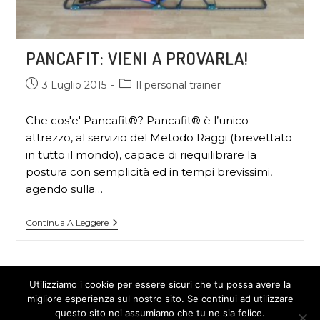
PANCAFIT: VIENI A PROVARLA!
3 Luglio 2015
Il personal trainer
Che cos'e' Pancafit®? Pancafit® è l’unico
attrezzo, al servizio del Metodo Raggi (brevettato
in tutto il mondo), capace di riequilibrare la
postura con semplicità ed in tempi brevissimi,
agendo sulla…
Continua A Leggere
Utilizziamo i cookie per essere sicuri che tu possa avere la
migliore esperienza sul nostro sito. Se continui ad utilizzare
questo sito noi assumiamo che tu ne sia felice.