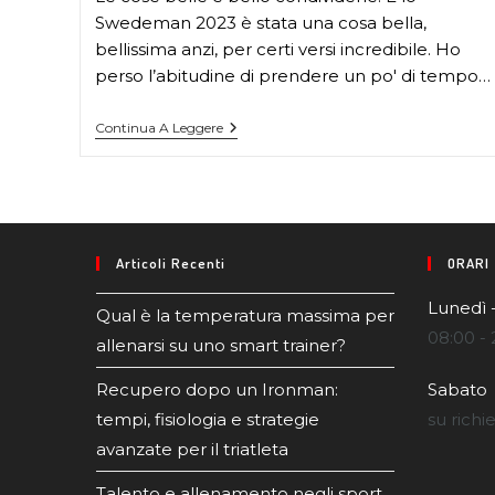
Swedeman 2023 è stata una cosa bella,
bellissima anzi, per certi versi incredibile. Ho
perso l’abitudine di prendere un po' di tempo…
Continua A Leggere
Articoli Recenti
ORARI
Lunedì 
Qual è la temperatura massima per
08:00 - 
allenarsi su uno smart trainer?
Recupero dopo un Ironman:
Sabato
tempi, fisiologia e strategie
su richi
avanzate per il triatleta
Talento e allenamento negli sport