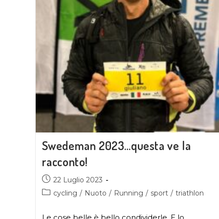
Swedeman 2023…questa ve la
racconto!
22 Luglio 2023
cycling
/
Nuoto
/
Running
/
sport
/
triathlon
Le cose belle è bello condividerle. E lo