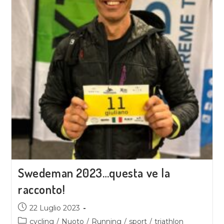
Swedeman 2023…questa ve la
racconto!
22 Luglio 2023
cycling
/
Nuoto
/
Running
/
sport
/
triathlon