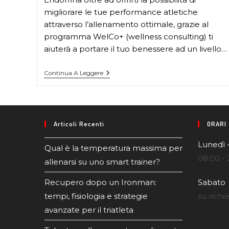
migliorare le tue performance atletiche
attraverso l’allenamento ottimale, grazie al
programma WelCo+ (wellness consulting) ti
aiuterà a portare il tuo benessere ad un livello…
Continua A Leggere
Articoli Recenti
ORARI
Lunedì 
Qual è la temperatura massima per
08:00 - 
allenarsi su uno smart trainer?
Recupero dopo un Ironman:
Sabato
tempi, fisiologia e strategie
su richi
avanzate per il triatleta