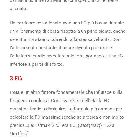
cardiaca durante l’attività fisica rispetto a chi è meno
allenato.
Un corridore ben allenato avrà una FC più bassa durante
un allenamento di corsa rispetto a un principiante, anche
se entrambi stanno correndo alla stessa velocità. Con
l’allenamento costante, il cuore diventa più forte e
l’efficienza cardiovascolare migliora, portando a una FC
inferiore a parità di sforzo.
3.
Età
L’
età
è un altro fattore fondamentale che influisce sulla
frequenza cardiaca. Con l’avanzare dell’età, la FC
massima tende a diminuire. La formula più comune per
calcolare la FC massima (anche se arcaica e non molto
precisa…) è: FCmax=220−etaˋFC_{\text{max}} = 220 –
\text{età}