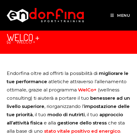
MENU
WELCO +
>
WELCO +
Endorfina oltre ad offrirti la possibilità di
migliorare le
tue performance
atletiche attraverso l’allenamento
ottimale, grazie al programma
WelCo+
(wellness
consulting) ti aiuterà a portare il tuo
benessere ad un
livello superiore
, riorganizzando l’
impostazione delle
tue priorità
, il tuo
modo di nutrirti
, il tuo
approccio
all’attività fisica
e alla
gestione dello stress
che sta
alla base di uno
stato vitale positivo ed energico
.