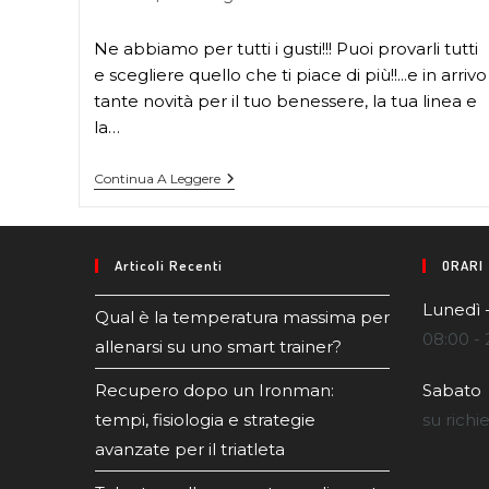
Ne abbiamo per tutti i gusti!!! Puoi provarli tutti
e scegliere quello che ti piace di più!!...e in arrivo
tante novità per il tuo benessere, la tua linea e
la…
Continua A Leggere
Articoli Recenti
ORARI
Lunedì 
Qual è la temperatura massima per
08:00 - 
allenarsi su uno smart trainer?
Recupero dopo un Ironman:
Sabato
tempi, fisiologia e strategie
su richi
avanzate per il triatleta