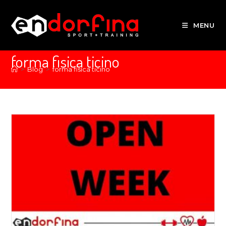
MENU
forma fisica ticino
>
Blog
>
forma fisica ticino