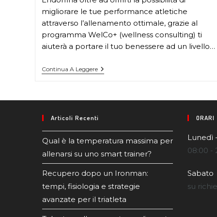
migliorare le tue performance atletiche
attraverso l’allenamento ottimale, grazie al
programma WelCo+ (wellness consulting) ti
aiuterà a portare il tuo benessere ad un livello…
Continua A Leggere
Articoli Recenti
ORARI
Lunedì 
Qual è la temperatura massima per
08:00 - 
allenarsi su uno smart trainer?
Recupero dopo un Ironman:
Sabato
tempi, fisiologia e strategie
su richi
avanzate per il triatleta