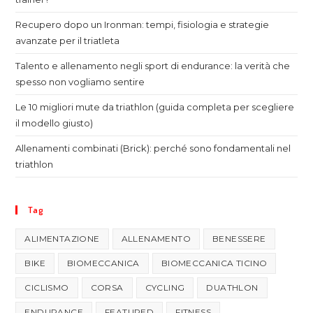
Recupero dopo un Ironman: tempi, fisiologia e strategie
avanzate per il triatleta
Talento e allenamento negli sport di endurance: la verità che
spesso non vogliamo sentire
Le 10 migliori mute da triathlon (guida completa per scegliere
il modello giusto)
Allenamenti combinati (Brick): perché sono fondamentali nel
triathlon
Tag
ALIMENTAZIONE
ALLENAMENTO
BENESSERE
BIKE
BIOMECCANICA
BIOMECCANICA TICINO
CICLISMO
CORSA
CYCLING
DUATHLON
ENDURANCE
FEATURED
FITNESS