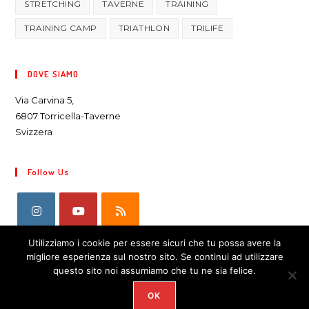
STRETCHING
TAVERNE
TRAINING
TRAINING CAMP
TRIATHLON
TRILIFE
DOVE SIAMO
Via Carvina 5,
6807 Torricella-Taverne
Svizzera
Follow Us
Utilizziamo i cookie per essere sicuri che tu possa avere la
migliore esperienza sul nostro sito. Se continui ad utilizzare
questo sito noi assumiamo che tu ne sia felice.
OK