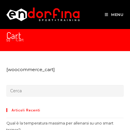
MENU
Cart
>
Cart
[woocommerce_cart]
Articoli Recenti
Qual è la temperatura massima per allenarsi su uno smart
trainer?