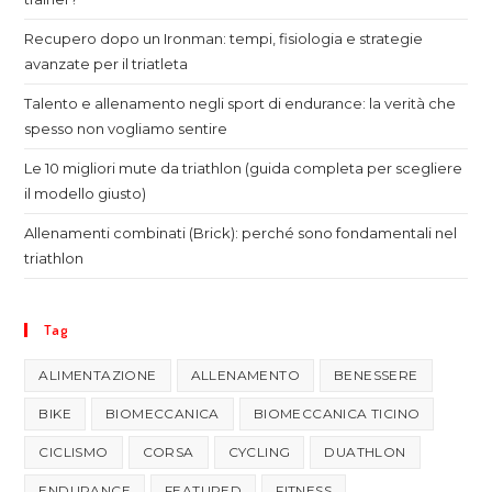
Recupero dopo un Ironman: tempi, fisiologia e strategie
avanzate per il triatleta
Talento e allenamento negli sport di endurance: la verità che
spesso non vogliamo sentire
Le 10 migliori mute da triathlon (guida completa per scegliere
il modello giusto)
Allenamenti combinati (Brick): perché sono fondamentali nel
triathlon
Tag
ALIMENTAZIONE
ALLENAMENTO
BENESSERE
BIKE
BIOMECCANICA
BIOMECCANICA TICINO
CICLISMO
CORSA
CYCLING
DUATHLON
ENDURANCE
FEATURED
FITNESS