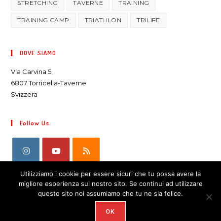
STRETCHING
TAVERNE
TRAINING
TRAINING CAMP
TRIATHLON
TRILIFE
DOVE SIAMO
Via Carvina 5,
6807 Torricella-Taverne
Svizzera
Follow Us
Utilizziamo i cookie per essere sicuri che tu possa avere la
migliore esperienza sul nostro sito. Se continui ad utilizzare
questo sito noi assumiamo che tu ne sia felice.
OK