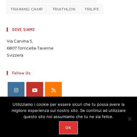
TRAINING CAMP
TRIATHLON
TRILIFE
DOVE SIAMO
Via Carvina 5,
6807 Torricella-Taverne
Svizzera
Follow Us
Utilizziamo i cookie per essere sicuri che tu possa avere la
migliore esperienza sul nostro sito. Se continui ad utilizzare
questo sito noi assumiamo che tu ne sia felice.
OK
COPYRIGHT 2026 - ENDORFINA