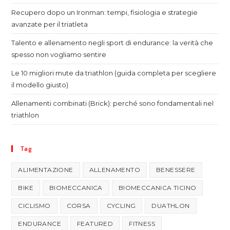
Recupero dopo un Ironman: tempi, fisiologia e strategie
avanzate per il triatleta
Talento e allenamento negli sport di endurance: la verità che
spesso non vogliamo sentire
Le 10 migliori mute da triathlon (guida completa per scegliere
il modello giusto)
Allenamenti combinati (Brick): perché sono fondamentali nel
triathlon
Tag
ALIMENTAZIONE
ALLENAMENTO
BENESSERE
BIKE
BIOMECCANICA
BIOMECCANICA TICINO
CICLISMO
CORSA
CYCLING
DUATHLON
ENDURANCE
FEATURED
FITNESS