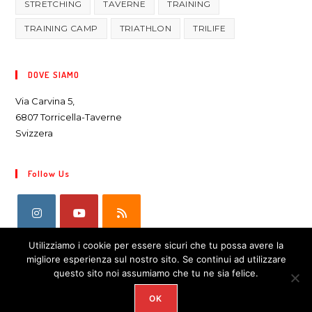
STRETCHING
TAVERNE
TRAINING
TRAINING CAMP
TRIATHLON
TRILIFE
DOVE SIAMO
Via Carvina 5,
6807 Torricella-Taverne
Svizzera
Follow Us
Utilizziamo i cookie per essere sicuri che tu possa avere la
migliore esperienza sul nostro sito. Se continui ad utilizzare
questo sito noi assumiamo che tu ne sia felice.
OK