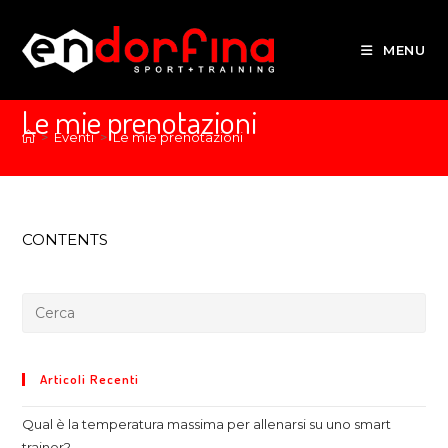
MENU
Le mie prenotazioni
>
Eventi
>
Le mie prenotazioni
CONTENTS
Articoli Recenti
Qual è la temperatura massima per allenarsi su uno smart
trainer?