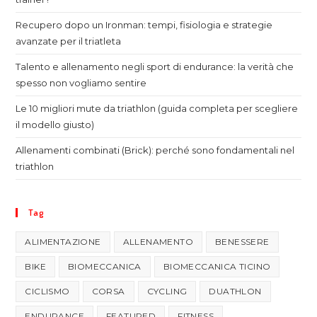
Recupero dopo un Ironman: tempi, fisiologia e strategie
avanzate per il triatleta
Talento e allenamento negli sport di endurance: la verità che
spesso non vogliamo sentire
Le 10 migliori mute da triathlon (guida completa per scegliere
il modello giusto)
Allenamenti combinati (Brick): perché sono fondamentali nel
triathlon
Tag
ALIMENTAZIONE
ALLENAMENTO
BENESSERE
BIKE
BIOMECCANICA
BIOMECCANICA TICINO
CICLISMO
CORSA
CYCLING
DUATHLON
ENDURANCE
FEATURED
FITNESS