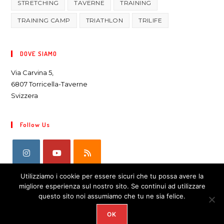
STRETCHING
TAVERNE
TRAINING
TRAINING CAMP
TRIATHLON
TRILIFE
DOVE SIAMO
Via Carvina 5,
6807 Torricella-Taverne
Svizzera
Follow Us
Utilizziamo i cookie per essere sicuri che tu possa avere la
migliore esperienza sul nostro sito. Se continui ad utilizzare
questo sito noi assumiamo che tu ne sia felice.
OK