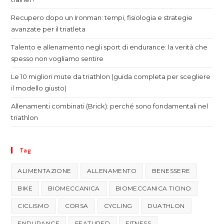
Recupero dopo un Ironman: tempi, fisiologia e strategie
avanzate per il triatleta
Talento e allenamento negli sport di endurance: la verità che
spesso non vogliamo sentire
Le 10 migliori mute da triathlon (guida completa per scegliere
il modello giusto)
Allenamenti combinati (Brick): perché sono fondamentali nel
triathlon
Tag
ALIMENTAZIONE
ALLENAMENTO
BENESSERE
BIKE
BIOMECCANICA
BIOMECCANICA TICINO
CICLISMO
CORSA
CYCLING
DUATHLON
ENDURANCE
FEATURED
FITNESS