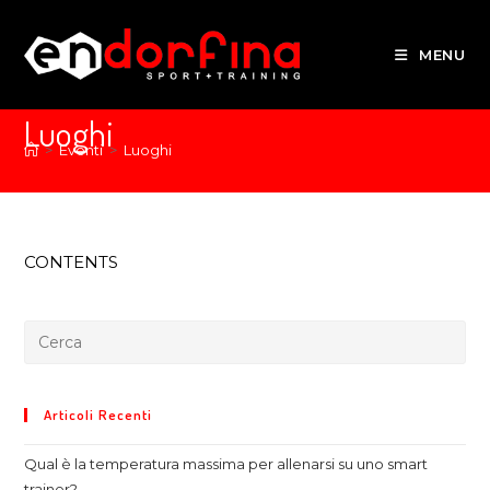
MENU
Luoghi
>
Eventi
>
Luoghi
CONTENTS
Articoli Recenti
Qual è la temperatura massima per allenarsi su uno smart
trainer?