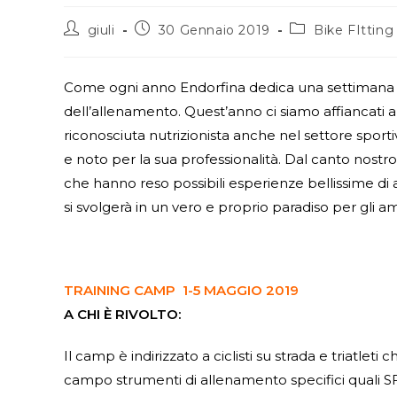
giuli
30 Gennaio 2019
Bike FItting
Come ogni anno Endorfina dedica una settimana all
dell’allenamento. Quest’anno ci siamo affiancati a
riconosciuta nutrizionista anche nel settore sport
e noto per la sua professionalità. Dal canto no
che hanno reso possibili esperienze bellissime di a
si svolgerà in un vero e proprio paradiso per gli a
TRAINING CAMP
1-5 MAGGIO 2019
A CHI È RIVOLTO:
Il camp è indirizzato a ciclisti su strada e triatlet
campo strumenti di allenamento specifici quali SFR, r