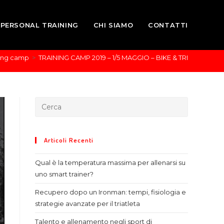
PERSONAL TRAINING
CHI SIAMO
CONTATTI
ning camp
>
TRAINING CAMP 2019 – 1/5 MAGGIO – BIKE & TRI
Articoli Recenti
Qual è la temperatura massima per allenarsi su
uno smart trainer?
Recupero dopo un Ironman: tempi, fisiologia e
strategie avanzate per il triatleta
Talento e allenamento negli sport di