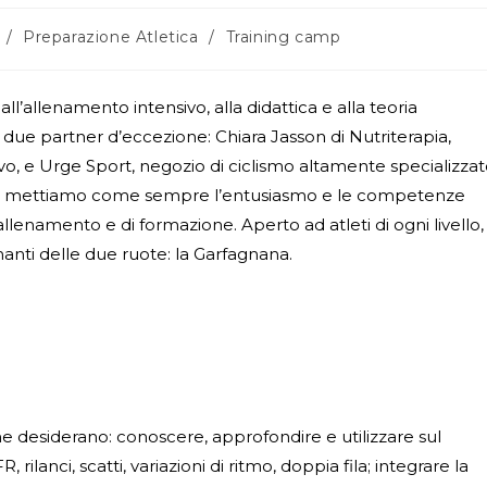
/
Preparazione Atletica
/
Training camp
’allenamento intensivo, alla didattica e alla teoria
 due partner d’eccezione: Chiara Jasson di Nutriterapia,
ivo, e Urge Sport, negozio di ciclismo altamente specializza
stro mettiamo come sempre l’entusiasmo e le competenze
llenamento e di formazione. Aperto ad atleti di ogni livello,
manti delle due ruote: la Garfagnana.
i che desiderano: conoscere, approfondire e utilizzare sul
ilanci, scatti, variazioni di ritmo, doppia fila; integrare la